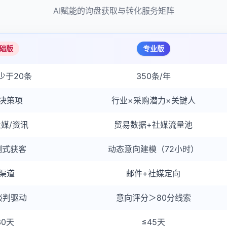
AI赋能的询盘获取与转化服务矩阵
础版
专业版
少于20条
350条/年
决策项
行业×采购潜力×关键人
媒/资讯
贸易数据+社媒流量池
测式获客
动态意向建模（72小时）
渠道
邮件+社媒定向
谈判驱动
意向评分＞80分线索
30天
≤45天