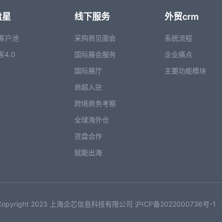
盘星
线下服务
外贸crm
客户池
采购商见面会
系统流程
客4.0
国际展会服务
企业痛点
国际展厅
主要功能模块
商超入驻
跨境商务考察
全球海外仓
货盘合作
赋能出海
opyright 2023 上海企芯信息科技有限公司 沪ICP备2022000736号-1