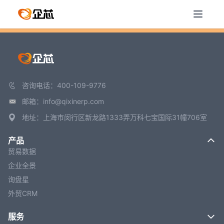
咨询电话：400-109-9776
邮箱：info@qixinerp.com
地址：上海市闵行区新龙路1333弄万科七宝国际31幢706室
产品
贸易数据
企业全景
询盘星
外贸CRM
服务