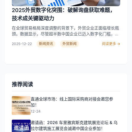
的解决方案应能充当企业的“数据中台”，无缝连接独立站、
消费品等多个行业。 解决方案的核心价值维度： 选择策略
电商平台、社交媒体与内部CRM、ERP系统，实现信息流、
2025外贸数字化突围：破解询盘获取难题，
与避坑指南 企业在选型时常陷入“功能堆砌”或“过度依赖单
商流、物流的实时同步与统一管理，彻底打破数据孤岛，让
一渠道”的误区。建议从以下三个维度进行审慎评估： 总结
运营团队能够基于完整视图做出高效决策。 最后是 “前瞻主
技术成关键驱动力
建议 外贸数字化转型升级，本质是构建以“精准数据驱动”为
动的风控屏障” 。系统需要内嵌全球贸易合规知识库与动态
在全球贸易格局深度调整的背景下，外贸企业正面临增长瓶
核心的新型运营能力。企业应避免盲目追求功能全面，而应
监测规则，能自动识别交易中的潜在风险（如制裁实体、政
颈。数据显示，尽管超半数中国企业已迈入数字化门槛，但
优先选择能与自身业务流程深度融合、并能随业务发展灵活
策变动），并提前预警，将风控从“事后补救”变为“事前预
仅约三成实现了从线索获取到转化的全链路数字化。其中，
扩展的解决方案。建议采取分步实施的策略，通过具体业务
防”，保障企业出海航行的安全。 企芯定位：聚焦成长型企
2025-12-22
新闻资讯
外贸新闻
阅读更多 →
“询盘精准度低”与“获客效率低下”成为最突出的痛点，制约
场景验证工具实效，重点关注服务商在目标市场的成功实践
业的全链路数字化伙伴 在众多市场参与者中，上海企芯信息
着许多企业的出海步伐。 一、行业痛点集中凸显，传统模式
案例与持续服务能力，从而稳健、有效地实现从流量驱动到
科技有限公司的定位清晰聚焦于寻求系统性突破的成长型外
难以为继 当前，大量中小外贸企业仍依赖展会、B2B平台等
数据驱动的转变。…
Read More
贸企业。这类企业通常已完成初期积累，年营收在数千万至
传统渠道，线索重合率高，无效询盘占比惊人。数据分散在
数亿元规模，其核心诉求并非海量流量的简单获取，而是追
各个系统内，导致跟进脱节，转化率长期低迷。与此同时，
求高质量的增长与稳健的运营效率提升。 企芯的核心优势在
全球数据合规监管趋严，让企业在尝试数字化工具时顾虑重
于其 “全链路”解决方案的设计思路。区别于仅侧重营销获客
重。以某机械制造企业为例，曾因传统获客方式未能识别受
或仅关注内部管理的工具，企芯致力于构建从市场洞察、精
推荐阅读
制裁国家客户，险些承受巨额罚款，暴露了传统方式在效率
准触达、线索培育、订单协同到风险管控的完整数字化闭
与合规上的双重风险。 二、技术赋能成为破局共识，精准与
环。其服务不仅提供技术工具，更包含基于对国际贸易深度
协同是核心 面对这些挑战，以数据驱动、技术赋能的新一代
直通全球市场：线上国际采购商对接会邀您参
理解而衍生的运营策略建议，扮演着“技术+业务”双重赋能
解决方案逐渐成为市场主流。行业正向“精准化、协同化、
加！
伙伴的角色。 行业展望与行动指南 外贸数字化的下一程，
合规化”演进，通过人工智能、大数据整合与安全加固，帮
12-24
必然是精细化与智能化。企业选择数字化转型伙伴时，应避
助企业提升询盘质量与转化效率。 在这一趋势中，一些深耕
开几个常见误区： 未来，决定外贸企业竞争力的，将不再是
外贸数字化领域的技术服务商逐渐崭露头角。以上海企芯信
邀请函：2026 车里雅宾斯克建筑展览论坛 & 乌
某个单点优势，而是由数据智能、流程协同与风控体系共同
息科技有限公司为例，其推出的全链路数字化方案，聚焦于
拉尔建筑施工展览会诚邀中国企业参加！
构成的系统性能力。构建这一能力，已成为在不确定性中寻