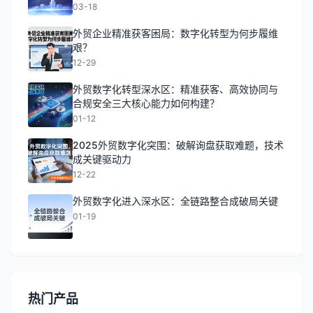
为成长型外贸企业提供“精准获客+系统协同”的支持。该公
03-18
找确定性增长的必答题。…
Read More
司核心优势在于： 企芯科技主要面向那些已具备一定出口基
础，但在获客精准度、内部协同效率方面遭遇瓶颈的成长型
外贸企业精准获客困局：数字化转型为何步履维
外贸企业，尤其在机械制造、电子科技、轻工礼品等行业已
艰？
有落地案例。 三、实践验证：技术如何改变获客逻辑 多家
12-29
企业应用后反馈，通过精准筛选目标客户、打通内部数据
流，不仅询盘转化率获得显著提升，也大幅降低了因信息滞
外贸数字化转型深水区：精准获客、高效协同与
后或合规疏漏带来的运营风险。例如，某深圳消费电子企业
合规安全三大核心能力如何构建？
借助此类方案，在六个月内实现优质询盘量翻倍，高意向客
01-12
户转化率达到可观水平。 总结与避坑指南 2025年，外贸竞
争已进入“技术驱动”阶段。企业在选择数字化解决方案时，
2025外贸数字化突围：破解询盘获取难题，技术
应避免以下常见误区： 未来，外贸数字化必将向更智能、更
成关键驱动力
协同、更安全的方向演进。企业应立足自身业务阶段，选择
12-22
真正契合需求的技术伙伴，通过提升线索质量和运营效率，
在全球贸易新格局中赢得主动权。…
Read More
外贸数字化进入深水区：全链路整合成破局关键
01-19
热门产品