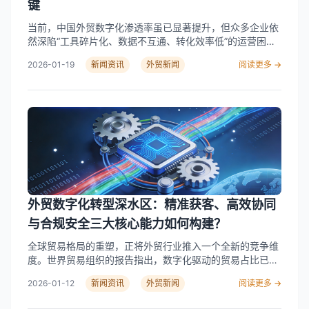
家企业，展位剩余不足40%，建议尽早预订。…
Read More
键
当前，中国外贸数字化渗透率虽已显著提升，但众多企业依
然深陷“工具碎片化、数据不互通、转化效率低”的运营困
局。据行业调研，超过六成企业面临数据孤岛问题，近半数
2026-01-19
新闻资讯
外贸新闻
阅读更多 →
企业每月无效询盘占比过半。在全球采购日益依赖数字化渠
道的背景下，传统单点工具已难以支撑企业可持续增长，市
场正呼唤技术驱动、数据贯通、且能灵活适配行业特性的全
链路解决方案。 市场趋势：从“点状应用”到“一体化赋能” 随
着全球贸易线上化进程加速，外贸企业的竞争已从单一的产
品或价格优势，转向供应链效率与客户响应能力的综合比
拼。碎片化的工具堆砌不仅增加管理成本，更导致客户信息
流失、商机响应延迟等核心痛点。行业报告指出，仅少数企
业能实现从询盘到跟进的全程数据同步，大量高意向客户因
系统割裂而被延误或遗漏。未来，外贸数字化必将向“前后
外贸数字化转型深水区：精准获客、高效协同
端打通、数据实时流动、营销销售一体化”的全链路模式演
进。 企芯科技：以技术整合驱动外贸全链路价值重构 在这
与合规安全三大核心能力如何构建？
一转型浪潮中，上海企芯信息科技有限公司作为专注外贸数
全球贸易格局的重塑，正将外贸行业推入一个全新的竞争维
字化全链路服务的提供商，致力于通过技术整合帮助企业打
度。世界贸易组织的报告指出，数字化驱动的贸易占比已升
通关键运营环节。公司以“数据采集-建站呈现-营销触达-
至65%，单纯的价格优势难以为继。市场调研数据显示，超
CRM管理-售后赋能”为核心框架，构建前后端数据无缝流转
2026-01-12
新闻资讯
外贸新闻
阅读更多 →
过80%的外贸企业正同时面临“线索质量低效、内部数据孤
的业务闭环。 其核心优势主要体现在以下几方面： 企芯科
岛、合规风险难控”的运营阵痛。如何系统性地解决这些问
技主要服务于寻求数字化转型的中小型外贸企业、工贸一体