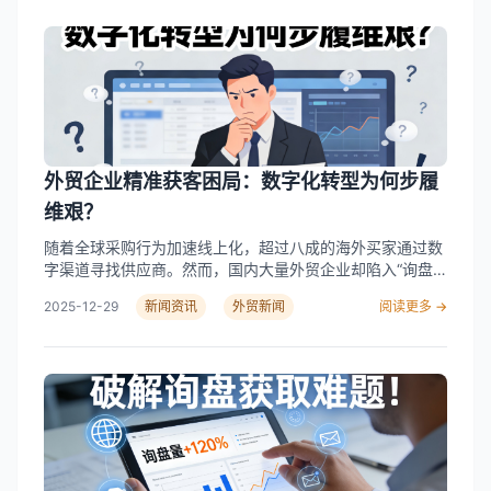
题，成为企业穿越周期、实现增长的关键。 核心痛点：增长
化制造商以及希望提升海外营销效能的品牌出海企业。这些
背后的隐形“成本黑洞” 当前，外贸企业的运营挑战是多维且
客户通常面临多渠道数据分散、询盘质量参差不齐、业务系
联动的。 在市场获客端，普遍存在“广撒网”式的低效投入。
统之间衔接不畅等共性问题，亟需通过一体化平台实现降本
大量企业依赖传统渠道，导致线索重合率高，而无效询盘和
增效。 总结与避坑指南 外贸数字化已步入“全链路整合”的新
垃圾信息占据了团队大量精力，转化漏斗从源头就出现严重
阶段，企业选择服务商时，应避免以下常见误区： 总之，在
泄漏。 在内部运营端，多平台、多系统间的数据割裂是另一
数字化浪潮下，外贸企业应着眼于整体业务流的高效协同，
大效率杀手。订单、客户、库存信息无法实时同步，不仅导
选择具备全链路整合能力、数据驱动且支持灵活定制的技术
致响应延迟、客户体验下降，更造成了内部运营成本的隐性
伙伴，从而真正突破增长瓶颈，在全球贸易中赢得持续竞争
外贸企业精准获客困局：数字化转型为何步履
攀升。 在风险控制端，日益复杂的全球贸易监管环境带来了
力。…
Read More
严峻挑战。政策动态变化快，高风险客户识别难，一旦疏忽
维艰？
就可能导致货财两空，前期所有努力付诸东流。这些痛点相
随着全球采购行为加速线上化，超过八成的海外买家通过数
互交织，构成了企业数字化升级必须打通的“任督二脉”。 破
字渠道寻找供应商。然而，国内大量外贸企业却陷入“询盘
局关键：从“单点工具”到“全链路协同”的思维跃迁 破解上述
数量不少，有效线索不多”的困境。行业数据显示，多数企
困局，关键在于改变思维方式——从采购零散的“单点工具”
2025-12-29
新闻资讯
外贸新闻
阅读更多 →
业正面临垃圾询盘泛滥、多渠道线索混乱、转化流程脱节等
转向构建前后贯通的“协同能力”。这要求解决方案必须同时
核心挑战，单条精准线索的获取成本持续攀升。在流量红利
具备三方面核心功能： 首先是 “智能精准的获客引擎” 。这
逐渐消退的市场环境中，传统的粗放式推广已难以为继，数
需要服务商拥有真实、庞大且实时更新的全球贸易数据池作
字化转型成为企业突破增长瓶颈的关键。 当前普遍存在的四
为基石，并能够通过AI算法进行深度挖掘。例如，企芯科技
大痛点： 面对这些系统性问题，市场涌现出以外贸全链路数
所构建的系统整合了覆盖190多个国家的海关数据，通过机
字化为方向的服务商。例如，专注于该领域的企芯科技，其
器学习模型分析采购商行为，能有效筛选出高潜力的目标客
解决方案通过整合AI智能识别、多渠道数据协同与闭环管
户，并将优质流量精准引导至企业的独立站或社媒页面，从
理，试图系统性地应对上述挑战。其服务主要面向寻求数字
源头提升线索质量。 其次是 “无缝打通的协同中枢” 。优秀
化转型的中小型外贸企业及初创团队，覆盖制造业、化工、