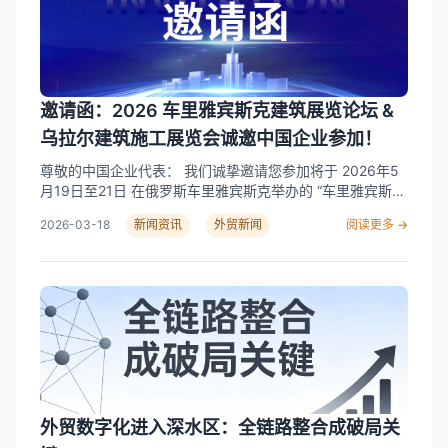
邀请函：2026 车里雅宾斯克建筑展览论坛 &
乌拉尔建筑施工展览会诚邀中国企业参加！
尊敬的中国企业代表： 我们诚挚邀请您参加将于 2026年5
月19日至21日 在俄罗斯车里雅宾斯克举办的 “车里雅宾斯克
建筑展览论坛” 。这是南乌拉尔地区规模最大、最具影响力
2026-03-18
新闻资讯
外贸新闻
阅读更多 →
的建筑行业盛会，获车里雅宾斯克州政府、建设与基础设施
部、建筑师协会等多方官方支持，是进入俄罗斯中西部建筑
市场的关键窗口。 📅 展会基本信息 📊 为什么选择车里雅宾
斯克州？（截至2025年10月数据） 指标 数据 同比变化 建
筑施工总量 160.8万㎡ +7.7% (vs 2024.10) 一级市场平均
房价 125,647 卢布/㎡ +14.7% (vs 2024.9) 住房按揭贷款
发放量 (2025.8) 827笔 +38.8% (vs 2024.8) 平均按揭金
额 366万卢布 +41.9% (vs 2024.8) 居民实际可支配收入
(2025 Q2) — +7.0% (同比) 全俄投资吸引力排名 第5名 较
去年上升5位 🤝 中俄合作案例（已经在发生） 🏗️ 展出范围
外贸数字化进入深水区：全链路整合成破局关
✨ 展会核心优势 💰 参展费用 ⚠️ 2025年展会已吸引超100