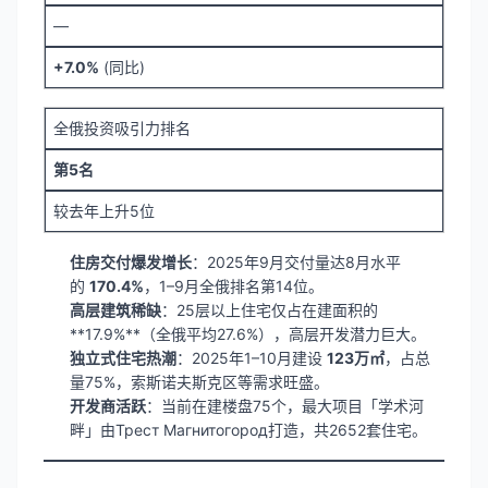
—
+7.0%
(同比)
全俄投资吸引力排名
第5名
较去年上升5位
住房交付爆发增长
：2025年9月交付量达8月水平
的
170.4%
，1–9月全俄排名第14位。
高层建筑稀缺
：25层以上住宅仅占在建面积的
**17.9%**（全俄平均27.6%），高层开发潜力巨大。
独立式住宅热潮
：2025年1–10月建设
123万㎡
，占总
量75%，索斯诺夫斯克区等需求旺盛。
开发商活跃
：当前在建楼盘75个，最大项目「学术河
畔」由Трест Магнитогород打造，共2652套住宅。