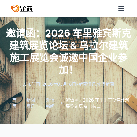
邀请函：2026 车里雅宾斯克
建筑展览论坛 & 乌拉尔建筑
施工展览会诚邀中国企业参
加！
发布时间: 2026年03月18日
•
新闻资讯
,
外贸新闻
首
新闻
外贸
邀请函：2026 车里雅宾斯克建筑
页
资讯
新闻
展览论坛 & 乌拉...